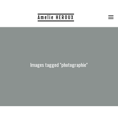
Skip
to
Amelie HEROUX
content
Images tagged "photographie"